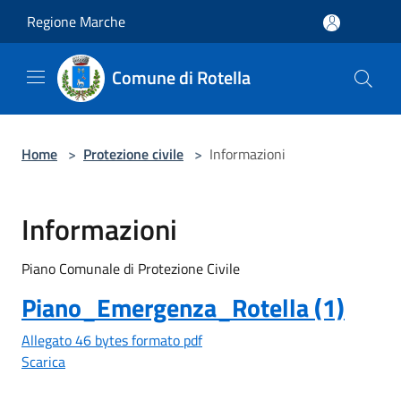
Salta al contenuto principale
Regione Marche
Comune di Rotella
Home
>
Protezione civile
>
Informazioni
Informazioni
Piano Comunale di Protezione Civile
Piano_Emergenza_Rotella (1)
Allegato 46 bytes formato pdf
Scarica