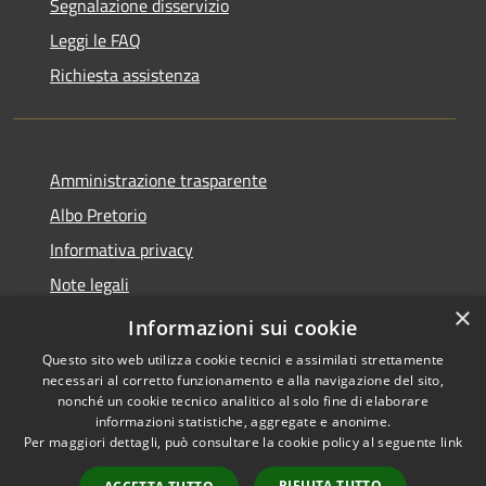
Segnalazione disservizio
Leggi le FAQ
Richiesta assistenza
Amministrazione trasparente
Albo Pretorio
Informativa privacy
Note legali
×
Dichiarazione di accessibilità
Informazioni sui cookie
Questo sito web utilizza cookie tecnici e assimilati strettamente
necessari al corretto funzionamento e alla navigazione del sito,
nonché un cookie tecnico analitico al solo fine di elaborare
informazioni statistiche, aggregate e anonime.
RSS
Copyright © 2026 • Comune di
Per maggiori dettagli, può consultare la cookie policy al seguente
link
Accessibilità
Rotella • Powered by
Privacy
Municipium
Accesso
•
RIFIUTA TUTTO