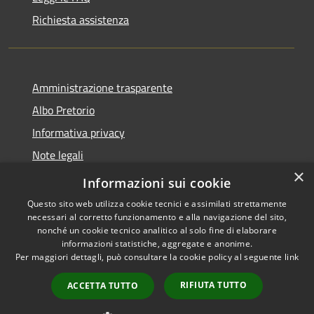
Richiesta assistenza
Amministrazione trasparente
Albo Pretorio
Informativa privacy
Note legali
×
Dichiarazione di accessibilità
Informazioni sui cookie
Questo sito web utilizza cookie tecnici e assimilati strettamente
necessari al corretto funzionamento e alla navigazione del sito,
nonché un cookie tecnico analitico al solo fine di elaborare
informazioni statistiche, aggregate e anonime.
RSS
Copyright © 2026 • Comune di
Per maggiori dettagli, può consultare la cookie policy al seguente
link
Accessibilità
Rotella • Powered by
Privacy
Municipium
Accesso
•
RIFIUTA TUTTO
ACCETTA TUTTO
Cookie
redazione