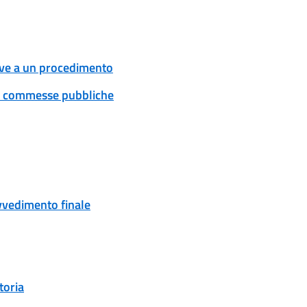
tive a un procedimento
 e commesse pubbliche
ovvedimento finale
toria