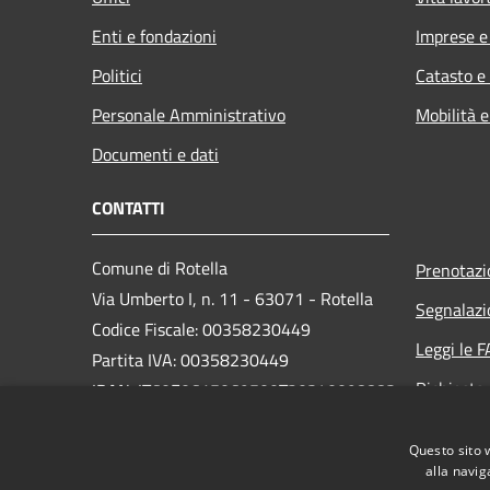
Enti e fondazioni
Imprese 
Politici
Catasto e
Personale Amministrativo
Mobilità e
Documenti e dati
CONTATTI
Comune di Rotella
Prenotaz
Via Umberto I, n. 11 - 63071 - Rotella
Segnalazi
Codice Fiscale: 00358230449
Leggi le 
Partita IVA: 00358230449
Richiesta
IBAN: IT60E0615069500T20340098883
PEC:
protocollo.comune.rotella@pec.it
Questo sito 
Centralino Unico: (+39) 0736-374122
alla navig