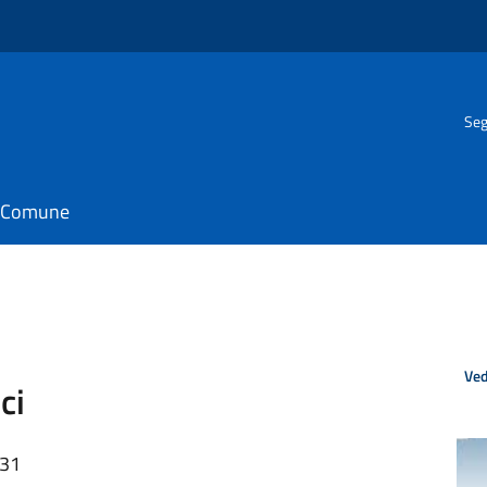
Seg
il Comune
Ved
ci
:31