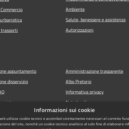
Ambiente
e Commercio
Salute, benessere e assistenza
 urbanistica
Autorizzazioni
 trasporti
ione appuntamento
Amministrazione trasparente
one disservizio
Albo Pretorio
FAQ
Informativa privacy
 assistenza
Note legali
Informazioni sui cookie
Dichiarazione di accessibilità
web utilizza cookie tecnici e assimilati strettamente necessari al corretto fu
azione del sito, nonché un cookie tecnico analitico al solo fine di elaborare i