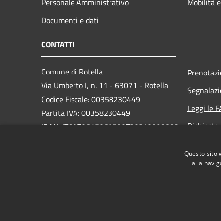
Personale Amministrativo
Mobilità e
Documenti e dati
CONTATTI
Comune di Rotella
Prenotaz
Via Umberto I, n. 11 - 63071 - Rotella
Segnalazi
Codice Fiscale: 00358230449
Leggi le 
Partita IVA: 00358230449
Richiesta
IBAN: IT60E0615069500T20340098883
PEC:
protocollo.comune.rotella@pec.it
Questo sito 
Centralino Unico: (+39) 0736-374122
alla navig