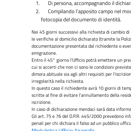
Di persona, accompagnando il dichiaran
Compilando l’apposito campo nel model
fotocopia del documento di identità.
Nei 45 giorni successivi alla richiesta di cambio di 
le verifiche al domicilio dichiarato (tramite la Poliz
documentazione presentata dal richiedente o ev
emigrazione.
Entro il 45° giorno l’Ufficio potrà emettere un pre
cui si accerti che non ci sono le condizioni previste 
dimora abituale sia agli altri requisiti per l’iscrizi
irregolarità nella richiesta.
In questo caso il richiedente avrà 10 giorni di tem
scritte al fine di evitare l’annullamento della resid
iscrizione.
In caso di dichiarazione mendaci sarà data informa
Gli art. 75 e 76 del D.P.R. 445/2000 prevedono infa
penali per chi dichiara il falso ad un pubblico uffici
Modulistica Ufficio Anagrafe