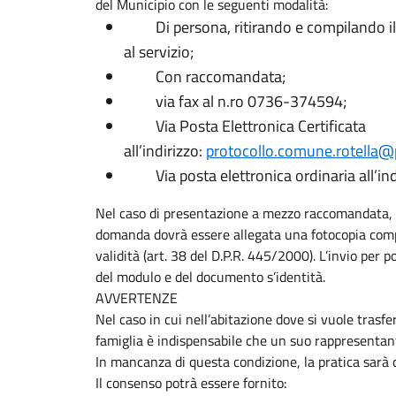
del Municipio con le seguenti modalità:
Di persona, ritirando e compilando il 
al servizio;
Con raccomandata;
via fax al n.ro 0736-374594;
Via Posta Elettronica Certificata
all’indirizzo:
protocollo.comune.rotella@p
Via posta elettronica ordinaria all’ind
Nel caso di presentazione a mezzo raccomandata, fa
domanda dovrà essere allegata una fotocopia compl
validità (art. 38 del D.P.R. 445/2000). L’invio per
del modulo e del documento s’identità.
AVVERTENZE
Nel caso in cui nell’abitazione dove si vuole trasfe
famiglia è indispensabile che un suo rappresentant
In mancanza di questa condizione, la pratica sarà c
Il consenso potrà essere fornito: