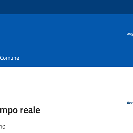
Seg
il Comune
Ved
empo reale
:10