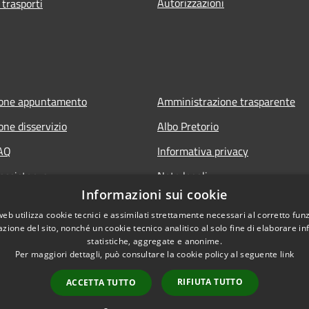
Autorizzazioni
 trasporti
ione appuntamento
Amministrazione trasparente
one disservizio
Albo Pretorio
FAQ
Informativa privacy
 assistenza
Note legali
Informazioni sui cookie
Dichiarazione di accessibilità
web utilizza cookie tecnici e assimilati strettamente necessari al corretto fu
azione del sito, nonché un cookie tecnico analitico al solo fine di elaborare i
statistiche, aggregate e anonime.
Per maggiori dettagli, può consultare la cookie policy al seguente
link
RIFIUTA TUTTO
ACCETTA TUTTO