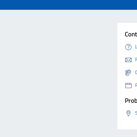
Cont
Prob